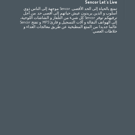
Sencor Let's Live
(ру́сский
Беларусь
Bahrain
(عربي)
(مصر
(عربي
تمتع بالحياة إلى الحد الأقصى. Sencor موجهة إلى الناس ذوي
All countries
(English)
India
(English)
България
(български
أسلوب و الذين يريدون عيش حياتهم إلى أقصى حد. من أجل
ترفيهكم توفر Sencor كل شيء من التلفاز و الشاشات اللوحية،
(
Česká republika
Jordan
(عربي)
All countries
(عربي)
إلى الهواتف النقالة و آلات التسجيل و قارئ MP3. و تفتح Sencor
Maroc
(français)
Pakistan
(English)
Deutschland
(D
عالما جديدا من المتع المطبخية عن طريق معالجات الغداء و
(ee
Eesti
Qatar
(عربي)
خلاطات العصي."
All countries
(english)
Ελλάδα
(ελ
(
España
Eي)
All countries
France
(f
Hrvatska
(h
Italia
(i
Latvija
(latviešu
Magyarország
(
Polska
România
(r
Росси́я
(ру́сский
Srbija
(srps
Slovensko
(slo
Slovenija
(Slov
Suomi
(suome
Switzerland
(D
United Kingdom
(
Other Countries
(