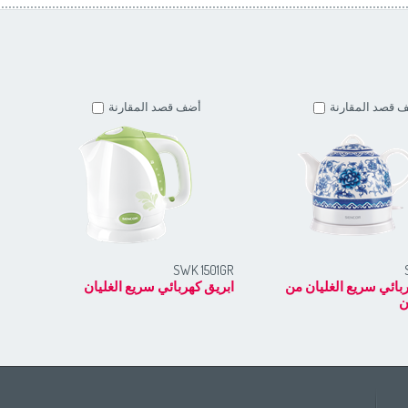
 قصد المقارنة
أضف قصد المقارنة
RD
SWK 1501GR
بائي سريع الغليان من
ابريق كهربائي سريع الغليان
ابر
ن
Africa
Asia
E