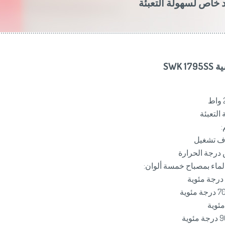
 خاص لسهولة التعبئة
Slovenija
(Slov
Switzerland
(D
United Kingdom
(
Other Countries
(
SWK 
التعبئة
:
 تشغيل
جة الحرارة
لماء بمصباح خمسة ألوان: