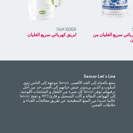
RD
SWK 1501GR
بائي سريع الغليان من
ابريق كهربائي سريع الغليان
ابر
ن
Africa
Asia
E
Sencor Let's Live
(ру́сский
Беларусь
Bahrain
(عربي)
(مصر
(عربي
تمتع بالحياة إلى الحد الأقصى. Sencor موجهة إلى الناس ذوي
All countries
(English)
India
(English)
България
(български
أسلوب و الذين يريدون عيش حياتهم إلى أقصى حد. من أجل
ترفيهكم توفر Sencor كل شيء من التلفاز و الشاشات اللوحية،
(
Česká republika
Jordan
(عربي)
All countries
(عربي)
إلى الهواتف النقالة و آلات التسجيل و قارئ MP3. و تفتح Sencor
Maroc
(français)
Pakistan
(English)
Deutschland
(D
عالما جديدا من المتع المطبخية عن طريق معالجات الغداء و
(ee
Eesti
Qatar
(عربي)
خلاطات العصي."
All countries
(english)
Ελλάδα
(ελ
(
España
Eي)
All countries
France
(f
Hrvatska
(h