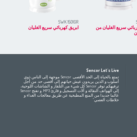
RD
SWK 1501GR
بائي سريع الغليان من
ابريق كهربائي سريع الغليان
ابر
ن
Africa
Asia
E
Sencor Let's Live
(ру́сский
Беларусь
Bahrain
(عربي)
(مصر
(عربي
تمتع بالحياة إلى الحد الأقصى. Sencor موجهة إلى الناس ذوي
All countries
(English)
India
(English)
България
(български
أسلوب و الذين يريدون عيش حياتهم إلى أقصى حد. من أجل
ترفيهكم توفر Sencor كل شيء من التلفاز و الشاشات اللوحية،
(
Česká republika
Jordan
(عربي)
All countries
(عربي)
إلى الهواتف النقالة و آلات التسجيل و قارئ MP3. و تفتح Sencor
Maroc
(français)
Pakistan
(English)
Deutschland
(D
عالما جديدا من المتع المطبخية عن طريق معالجات الغداء و
(ee
Eesti
Qatar
(عربي)
خلاطات العصي."
All countries
(english)
Ελλάδα
(ελ
(
España
Eي)
All countries
France
(f
Hrvatska
(h
Italia
(i
Latvija
(latviešu