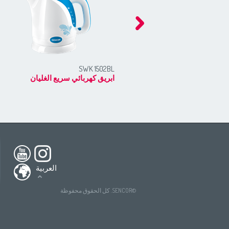
SWK 1502BL
ابريق كهربائي سريع الغليان
h America
South America
USA
(English)
All countries
(English)
nada
(English)
All countries
(Deutsch)
العربية
ada
(français)
All countries
(español)
tries
(English)
All countries
(ру́сский язы́к)
©SENCOR. كل الحقوق محفوظة
All countries
(عربي)
(Deutsch)
ries
tries
(español)
́сский язы́к)
All countries
(