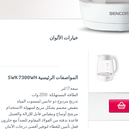
موزاين المطبخ
(Slovenščina)
Slovenija
وصانعات الساندويشات
(Deutsch)
Switzerland
United Kingdom
(English)
Other Countries
(English)
خيارات الألوان
المواصفات الرئيسية SWK 7300WH
سعة 1.7 لتر
الطاقة المستهلكة: 2200 وات
تدريج مزدوج ذو جانبين لمنسوب المياه
مقبض مصمم بشكل مريح لسهولة الاستخدام
مرشح أوساخ ومقياس قابل للإزالة والغسل
قاعدة تدفئة من الفولاذ المقاوم للصدأ مع حلزو
قفل تأمين للغطاء لتوفير أقصى درجات الأمان