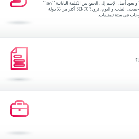
موزاين المطبخ
(Slovenščina)
Slovenija
تم تأسيس الشركة في اليابان سنة 1969 و يعود أصل الإسم إلى الجمع بين الكلمة اليابانية ""sen""
وصانعات الساندويشات
(Deutsch)
Switzerland
التي تعني 1000 و اللفظ اللاتيني ""cor"" –بمعنى القلب. و اليوم، تزود SENCOR أكثر من 55 دولة
United Kingdom
(English)
Other Countries
(English)