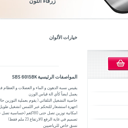
زرقاء اللون
موزاين المطبخ
(Slovenščina)
Slovenija
وصانعات الساندويشات
(Deutsch)
Switzerland
United Kingdom
(English)
Other Countries
(English)
خيارات الألوان
المواصفات الرئيسية SBS 6015BK
يقيس نسبة الدهون و الماء و العضلات و العظام 
يعمل ايضاً كأي الة قياس الوزن
خاصية التشغيل التلقائي ( يقوم بعملية التوزين حال
اجهزة استشعار للتحكم عبر اللمس (تشغيل طويل ا
امكانية توزين تصل حتى 180كغم (حساسية تصل حتى 100 غم)
تصميم في غاية الرفع (الارتفاع 23 ملم فقط)
نسق خاص للرياضيين