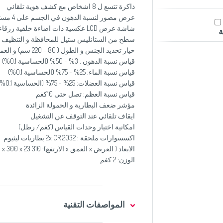
ذاكرة تتسع ل 8 اشخاص مع كشف هوية تلقائي
عرض مصور لنسبة الدهون في الجسم على 4 مستويات
شاشة عرض LCD عكسية ذات اضاءة خلفية زرقاء اللون ( 62 x 62 مم)
ة
سطح من الستانليس ستيل للمحافظة و التنظيف 
خيار تحديد الجنس و الطول ( 80 – 220 سم) و العمر ( 6 – 100 سنة)
قياس نسبة الدهون : 3% - 50% (الحساسية 0.1%)
قياس نسبة الماء: 25% - 75% (الحساسية 0.1%)
قياس نسبة العضلات: 25% - 75% (الحساسية 0.1%)
قياس نسبة العظم: تصل حتى 10كغم
مؤشر ضعف البطارية و الحمولة الزائدة
ايقاف تلقائي عند التوقف عن التشغيل
امكانية اختيار وحدات القياس (كغم/ رطل)
اكسسوارات ملحقة : 2x CR 2032 بطاريات ليثيوم
الابعاد ( العرض x العمق x الارتفع): 310 x 300 x 23 مم
الوزن: 2 كغم
المواصفات التقنية