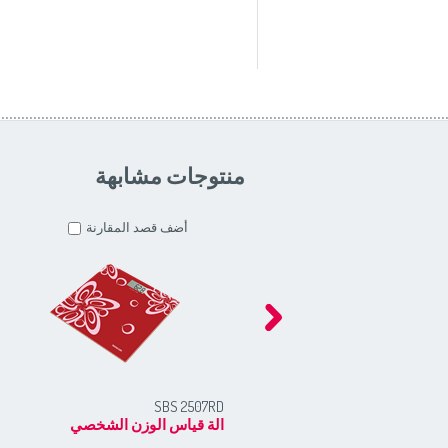
منتوجات مشابهة
أضف قصد المقارنة
SBS 2507RD
الة قياس الوزن الشخصي