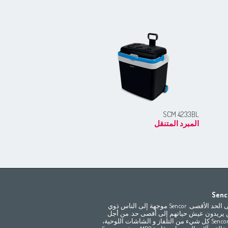
SCM 4233BL
المبرد المتنقل
Africa
Asia
Senco
Bahrain
(عربي)
(مصر
(عربي
تمتع بالحياة إلى الحد الأقصى. Sencor موجهة إلى الناس ذوي
All countries
(English)
India
(English)
 يريدون عيش حياتهم إلى أقصى حد. من أجل
ترفيهكم توفر Sencor كل شيء من التلفاز و الشاشات اللوحية،
Jordan
(عربي)
All countries
(عربي)