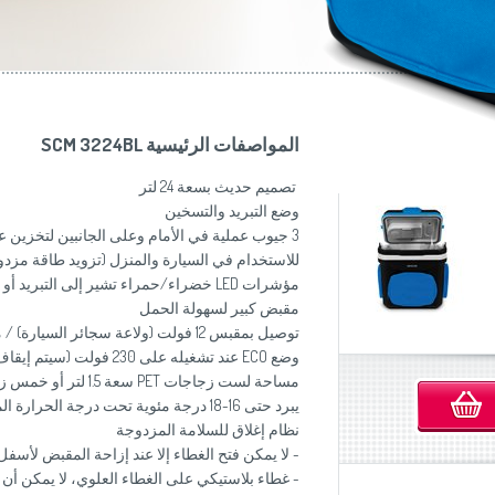
موزاين المطبخ
(Slovenščina)
Slovenija
وصانعات الساندويشات
(Deutsch)
Switzerland
United Kingdom
(English)
Other Countries
(English)
المواصفات الرئيسية SCM 3224BL
تصميم حديث بسعة 24 لتر
وضع التبريد والتسخين
3 جيوب عملية في الأمام وعلى الجانبين لتخزين عناصر السفر
للاستخدام في السيارة والمنزل (تزويد طاقة مزدوج 12/230 فو
مؤشرات
LED
خضراء/حمراء تشير إلى التبريد أو 
مقبض كبير لسهولة الحمل
توصيل بمقبس 12 فولت (ولاعة سجائر السيارة) / مقبس الطاقة الرئيسي 230 فولت
وضع
ECO
عند تشغيله على 230 فولت (سيتم إيقاف التبريد عند بلوغ 12 درجة مئوية)
مساحة لست زجاجات
PET
سعة 1.5 لتر أو خمس زجاجات
يبرد حتى 16-18 درجة مئوية تحت درجة الحرارة المحيطة
نظام إغلاق للسلامة المزدوجة
- لا يمكن فتح الغطاء إلا عند إزاحة المقبض لأسفل
- غطاء بلاستيكي على الغطاء العلوي، لا يمكن أن 