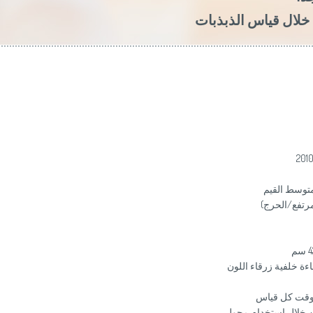
لال قياس الذبذبات
متوسط القيم
رتفع/الحرج)