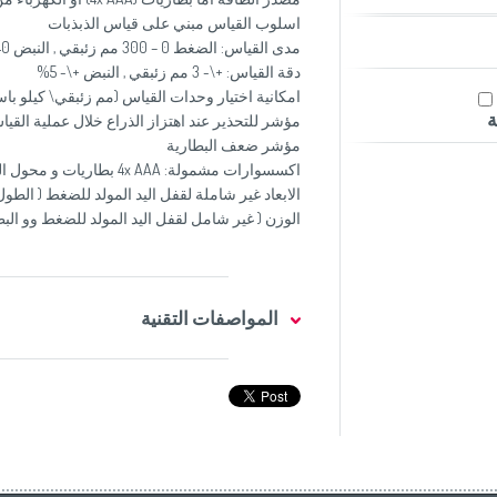
اسلوب القياس مبني على قياس الذبذبات
مدى القياس: الضغط 0 – 300 مم زئبقي , النبض 40 – 199 نبضة/ دقيقة
دقة القياس: +\- 3 مم زئبقي , النبض +\- 5%
امكانية اختيار وحدات القياس (مم زئبقي\ كيلو با
ة
مؤشر للتحذير عند اهتزاز الذراع خلال عملية القي
مؤشر ضعف البطارية
اكسسوارات مشمولة: 4x AAA بطاريات و محول الطاقة الكهربائية و حقيبة للسفر
الابعاد غير شاملة لقفل اليد المولد للضغط ( الطول x العمق x الارتفاع): 180 x 100 x 39 
الوزن ( غير شامل لقفل اليد المولد للضغط وو البطاريات
المواصفات التقنية