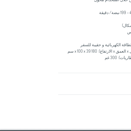
سكال)
اس
سم
): 300 غم