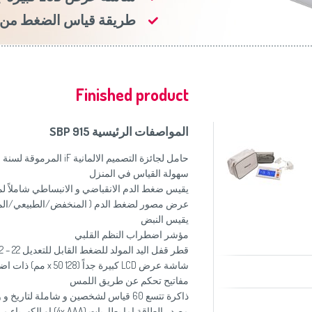
موزاين المطبخ
(Slovenščina)
Slovenija
طريقة قياس الضغط من خ
وصانعات الساندويشات
(Deutsch)
Switzerland
United Kingdom
(English)
Other Countries
(English)
Finished product
المواصفات الرئيسية SBP 915
حامل لجائزة التصميم الالمانية iF المرموقة لسنة 2010
سهولة القياس في المنزل
يقيس ضغط الدم الانقباضي و الانبساطي شاملاً ل
عرض مصور لضغط الدم ( المنخفض/الطبيعي/الم
يقيس النبض
مؤشر اضطراب النظم القلبي
قطر قفل اليد المولد للضغط القابل للتعديل 22 – 42 سم
شاشة عرض LCD كبيرة جداً (128 x 50 مم) ذات اضاءة خلفية زرقاء اللون
مفاتيح تحكم عن طريق اللمس
ذاكرة تتسع 60 قياس لشخصين و شاملة لتاريخ و وقت كل قياس
مصدر الطاقة اما بطاريات (4x AAA) او الكهرباء من خلال استخدام محول