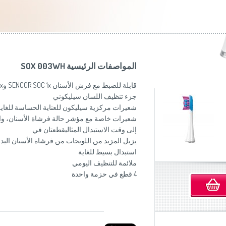
موزاين المطبخ
(Slovenščina)
Slovenija
وصانعات الساندويشات
(Deutsch)
Switzerland
United Kingdom
(English)
Other Countries
(English)
المواصفات الرئيسية SOX 003WH
قابلة للضبط مع فرش الأسنان SENCOR SOC 1x وSOC 2x و SOC 3x 3x
جزء تنظيف اللسان سيليكوني
شعيرات مركزية سيليكون للعناية الحساسة للغاية
شعيرات خاصة مع مؤشر حالة فرشاة الأسنان، والتي
إلى وقت الاستبدال المثاليقطعتان في
يزيل المزيد من اللويحات من فرشاة الأسنان اليدو
استبدال بسيط للغاية
ملائمة للتنظيف اليومي
4 قطع في حزمة واحدة