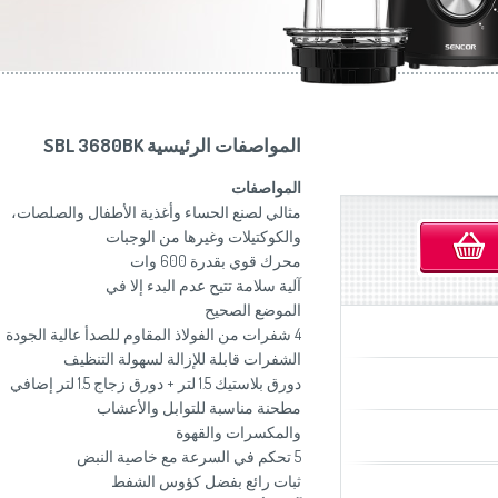
موزاين المطبخ
(Slovenščina)
Slovenija
وصانعات الساندويشات
(Deutsch)
Switzerland
United Kingdom
(English)
Other Countries
(English)
المواصفات الرئيسية SBL 3680BK
المواصفات
مثالي لصنع الحساء وأغذیة الأطفال والصلصات،
والكوكتیلات وغیرھا من الوجبات
محرك قوي بقدرة 600 وات
آلیة سلامة تتیح عدم البدء إلا في
الموضع الصحیح
4 شفرات من الفولاذ المقاوم للصدأ عالیة الجودة
الشفرات قابلة للإزالة لسھولة التنظیف
دورق بلاستیك 1.5 لتر + دورق زجاج 1.5 لتر إضافي
مطحنة مناسبة للتوابل والأعشاب
والمكسرات والقھوة
5 تحكم في السرعة مع خاصیة النبض
ثبات رائع بفضل كؤوس الشفط