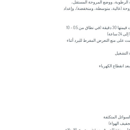
ة الرطوبة، ووضع المروحة المستقل،
لنوم (Sleep)، وسرعة المروحة (عالية، متوسطة، ومنخفضة)، وإعداد
مؤقت 24 ساعة للتشغيل/الإيقاف التلقائي بزيادات قيمتها 30 دقيقة (في نطاق من 0.5 – 10
 التشغيل الصامت على منع التعرض المفرط للبرد أثناء
 التشغيل
بعد انقطاع الكهرباء
سوائل المتكثفة
جفيف الهواء)
متكثفة (حجم 0.5 لتر) يحتوي على منفذ للصرف ومؤشر بصري للامتلاء