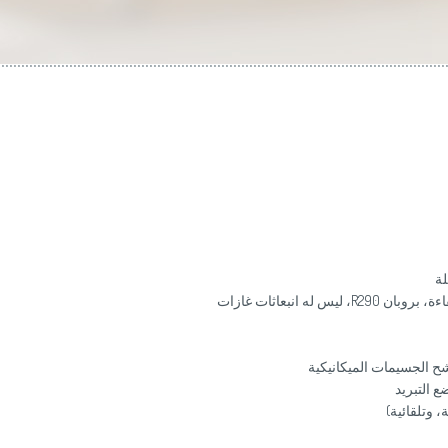
غاز تبريد صديق للبيئة R290 (غاز طبيعي عالي الكفاءة، بروبان R290، ليس له انبعاثات غازات
ح الجسيمات الميكانيكية