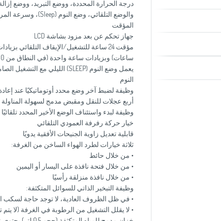
درجة الحرارة المحددة، ووضع التبريد، ووضع إزال
والوضع التلقائي، وضع ا
المؤقت
جهاز تحكم عن بعد مزود بشاشة LCD
ساعات) وبزيادات ساعة واحدة (في النطاق من 10 إلى 24 ساعة)
يعمل وضع النوم (SLEEP) الليلي مع
النوم
وظيفة لضبط آخر وضع محدد أوتوماتيكيًا عند إعادة
أربع عجلات للنقل ومقبض مدمج لسهولة المناولة
وظيفة لبدء واستئناف الوضع الأخير المحدد تلقائيًا 
خيار حركة رفرفة العمودي التلقائي
قابلية تعديل زاوية الجنيحات الأفقية يدويًا
ثلاثة خيارات لطرد الهواء الساخن من الغرفة:
• من خلال حائط
• من خلال فتحة نافذة على اليسار أو اليمين
• من خلال نافذة منزلقة رأسيًا
وظيفة التبخير الذاتي للسوائل المتكثفة:
• في ظل الظروف العادية، لا توجد حاجة لسكب ال
• لا يقلل التشغيل من الرطوبة في الغرفة (لا يتم ت
خزان مدمج للمياه ال