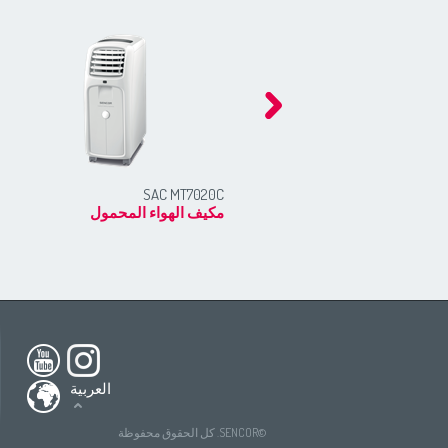
SAC MT7020C
مكيف الهواء المحمول
h America
South America
USA
(English)
All countries
(English)
nada
(English)
All countries
(Deutsch)
العربية
ada
(français)
All countries
(español)
tries
(English)
All countries
(ру́сский язы́к)
©SENCOR. كل الحقوق محفوظة
All countries
(عربي)
(Deutsch)
ries