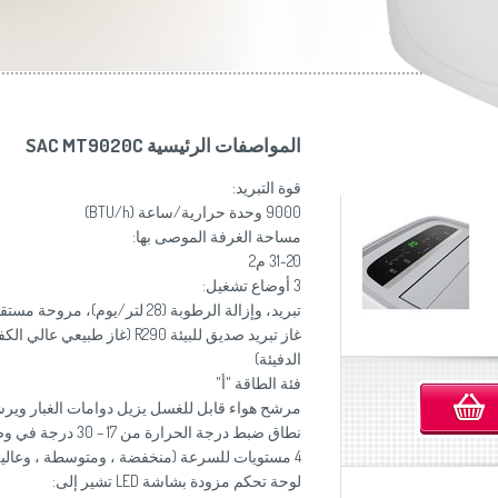
موزاين المطبخ
(Slovenščina)
Slovenija
وصانعات الساندويشات
(Deutsch)
Switzerland
United Kingdom
(English)
Other Countries
(English)
المواصفات الرئيسية SAC MT9020C
قوة التبريد:
9000 وحدة حرارية/ساعة (BTU/h)
مساحة الغرفة الموصى بها:
31-20 م2
3 أوضاع تشغيل:
تبريد، وإزالة الرطوبة (28 لتر/يوم)، مروحة مستقلة
الدفيئة)
فئة الطاقة "أ"
مرشح هواء قابل للغسل يزيل دوامات الغبار ويرش
نطاق ضبط درجة الحرارة من 17 – 30 درجة في وضع التبريد
4 مستويات للسرعة (منخفضة ، ومتوسطة ، وعالية، وتلقائية)
لوحة تحكم مزودة بشاشة LED تشير إلى: