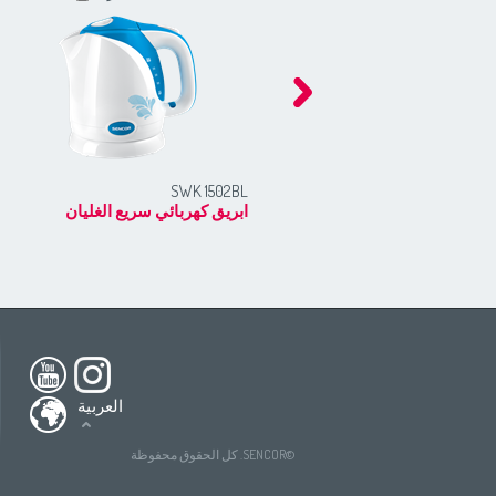
SWK 1502BL
ابريق كهربائي سريع الغليان
h America
South America
USA
(English)
All countries
(English)
nada
(English)
All countries
(Deutsch)
العربية
ada
(français)
All countries
(español)
tries
(English)
All countries
(ру́сский язы́к)
©SENCOR. كل الحقوق محفوظة
All countries
(عربي)
(Deutsch)
ries
tries
(español)