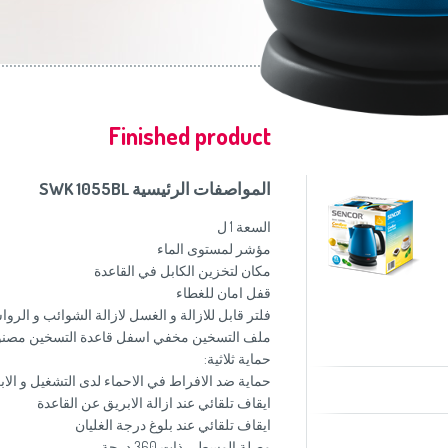
موزاين المطبخ
(Slovenščina)
Slovenija
وصانعات الساندويشات
(Deutsch)
Switzerland
United Kingdom
(English)
Other Countries
(English)
Finished product
المواصفات الرئيسية SWK 1055BL
السعة 1 ل
مؤشر لمستوى الماء
مكان لتخزين الكابل في القاعدة
قفل امان للغطاء
فلتر قابل للازالة و الغسل لازالة الشوائب و الرو
ملف التسخين مخفي اسفل قاعدة التسخين مصنو
حماية ثلاثية:
حماية ضد الافراط في الاحماء لدى التشغيل و الاب
ايقاف تلقائي عند ازالة الابريق عن القاعدة
ايقاف تلقائي عند بلوغ درجة الغليان
وصلة الوسطى ذات 360 درجة