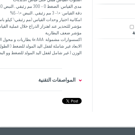
مدى القياس: الضغط 0 – 300 مم زئبقي , النبض 40 – 199 نبضة/ دقيقة
دقة القياس: +\- 3 مم زئبقي , النبض +\- 5%
امكانية اختيار وحدات القياس (مم زئبقي\ كيلو با
مؤشر للتحذير عند اهتزاز الذراع خلال عملية القي
ة
مؤشر ضعف البطارية
اكسسوارات مشمولة: 4x AAA بطاريات و محول الطاقة الكهربائية
الابعاد غير شاملة لقفل اليد المولد للضغط ( الطول x العمق x الارتفاع): 200 x 60 x 56 
الوزن ( غير شامل لقفل اليد المولد للضغط وو البطاريات
المواصفات التقنية