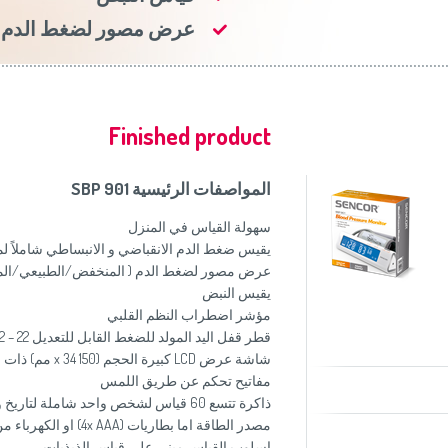
موزاين المطبخ
(Slovenščina)
Slovenija
عرض مصور لضغط الدم
وصانعات الساندويشات
(Deutsch)
Switzerland
United Kingdom
(English)
Other Countries
(English)
Finished product
المواصفات الرئيسية SBP 901
سهولة القياس في المنزل
يقيس ضغط الدم الانقباضي و الانبساطي شاملاً ل
عرض مصور لضغط الدم ( المنخفض/الطبيعي/الم
يقيس النبض
مؤشر اضطراب النظم القلبي
قطر قفل اليد المولد للضغط القابل للتعديل 22 – 42 سم
شاشة عرض LCD كبيرة الحجم (150 x 34 مم) ذات اضاءة خلفية زرقاء اللون
مفاتيح تحكم عن طريق اللمس
ذاكرة تتسع 60 قياس لشخص واحد شاملة لتاريخ و وقت كل قياس
مصدر الطاقة اما بطاريات (4x AAA) او الكهرباء من خلال استخدام محول
اسلوب القياس مبني على قياس الذبذبات