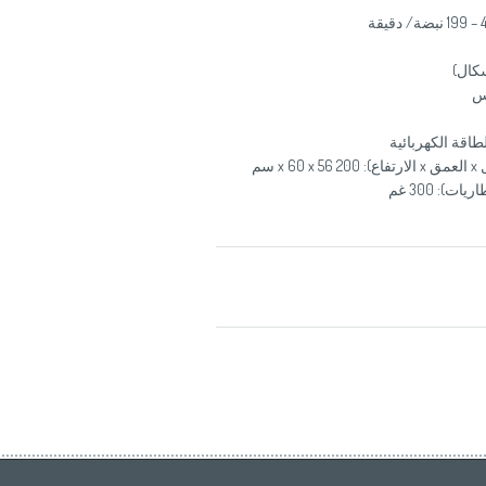
سكال)
اس
سم
): 300 غم